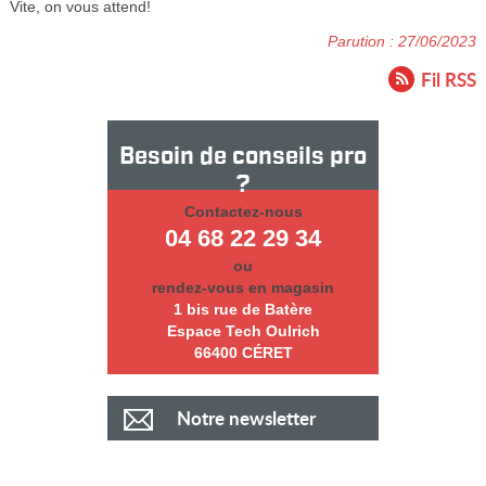
Vite, on vous attend!
Parution : 27/06/2023
Fil RSS
Besoin de conseils pro
?
Contactez-nous
04 68 22 29 34
ou
rendez-vous en magasin
1 bis rue de Batère
Espace Tech Oulrich
66400 CÉRET
Notre newsletter