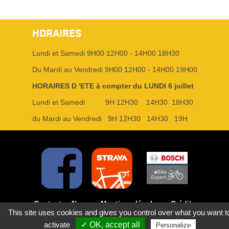
HORAIRES
Lundi et Samedi 9H00 12H00 - 14H00 18H30
Du Mardi au Vendredi 9H00 12H00 - 14H00 19H00
HORAIRES D 'ETE à compter du LUNDI 6 juillet
Lundi et Samedi 9H 12H30 14H30 18H30
du Mardi au Vendredi 9H 12H30 14H30 19H
Contact
News
Mentions légales
Crédits
This site uses cookies and gives you control over what you want t
Traitement de vos données
activate
✓ OK, accept all
Personalize