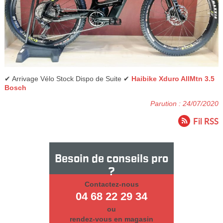
✔ Arrivage Vélo Stock Dispo de Suite ✔
Haibike Xduro AllMtn 3.5
Bosch
Parution : 24/07/2020
Fil RSS
Besoin de conseils pro
?
Contactez-nous
04 68 22 29 34
ou
rendez-vous en magasin