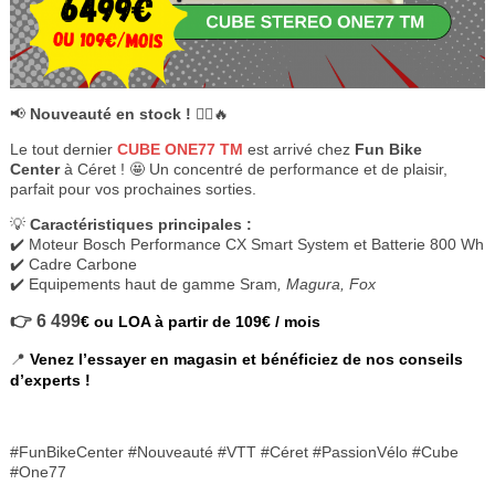
📢
Nouveauté en stock !
🚴‍♂️🔥
Le tout dernier
CUBE ONE77 TM
est arrivé chez
Fun Bike
Center
à Céret ! 🤩 Un concentré de performance et de plaisir,
parfait pour vos prochaines sorties.
💡
Caractéristiques principales :
✔️ Moteur Bosch Performance CX Smart System et Batterie 800 Wh
✔️ Cadre Carbone
✔️ Equipements haut de gamme Sram
, Magura, Fox
👉 6 499
€ ou LOA à partir de 109€ / mois
📍
Venez l’essayer en magasin et bénéficiez de nos conseils
d’experts !
#FunBikeCenter #Nouveauté #VTT #Céret #PassionVélo #Cube
#One77