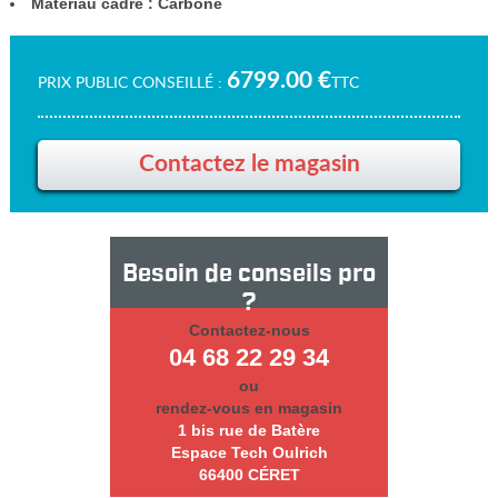
Materiau cadre : Carbone
6799.00 €
PRIX PUBLIC CONSEILLÉ
TTC
Contactez le magasin
Besoin de conseils pro
?
Contactez-nous
04 68 22 29 34
ou
rendez-vous en magasin
1 bis rue de Batère
Espace Tech Oulrich
66400 CÉRET