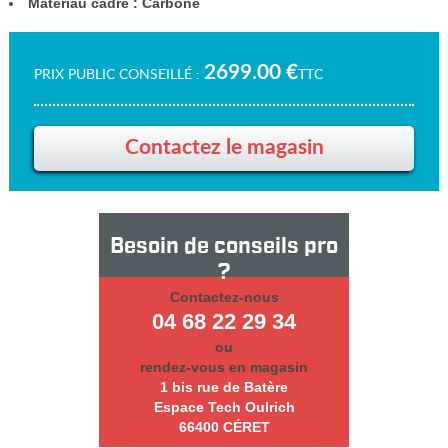
Materiau cadre : Carbone
2699.00 €
PRIX PUBLIC CONSEILLÉ
TTC
Contactez le magasin
Besoin de conseils pro
?
Contactez-nous
04 68 22 29 34
ou
rendez-vous en magasin
1 bis rue de Batère
Espace Tech Oulrich
66400 CÉRET