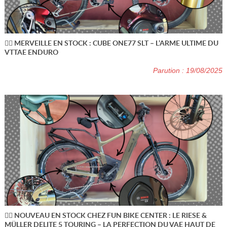
🚵‍♂️ MERVEILLE EN STOCK : CUBE ONE77 SLT – L’ARME ULTIME DU
VTTAE ENDURO
Parution : 19/08/2025
🚴‍♂️ NOUVEAU EN STOCK CHEZ FUN BIKE CENTER : LE RIESE &
MÜLLER DELITE 5 TOURING – LA PERFECTION DU VAE HAUT DE