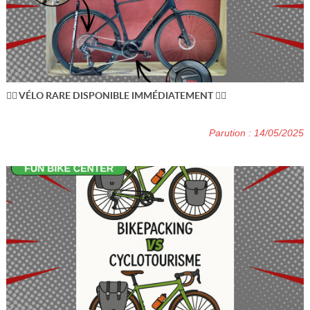
🚴‍♂️ VÉLO RARE DISPONIBLE IMMÉDIATEMENT 🚴‍♂️
Parution : 14/05/2025